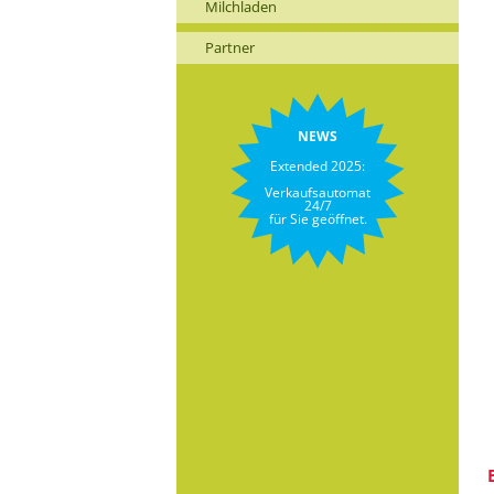
Milchladen
Partner
NEWS
Extended 2025:
Verkaufsautomat
24/7
für Sie geöffnet.