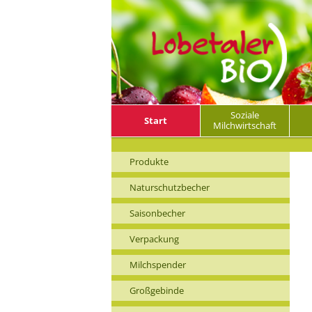
Lobetaler Bio
Zum primären
Hauptmenü
Soziale
Start
Inhalt springen
Milchwirtschaft
Produkte
Naturschutzbecher
Saisonbecher
Verpackung
Milchspender
Großgebinde